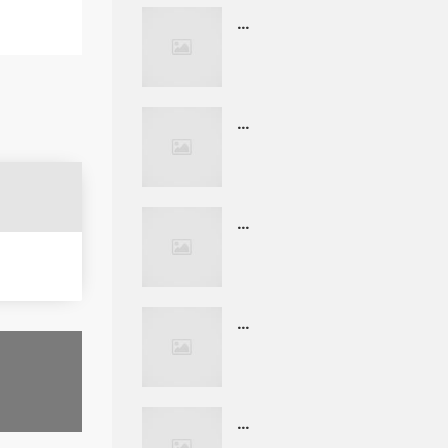
...
...
...
...
...