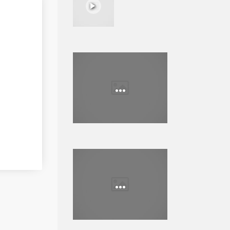
...
...