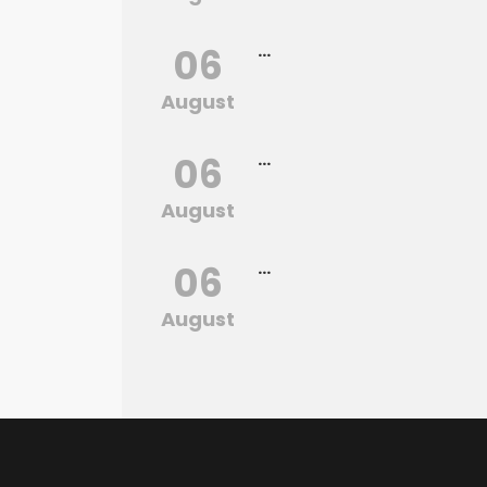
06
...
August
06
...
August
06
...
August