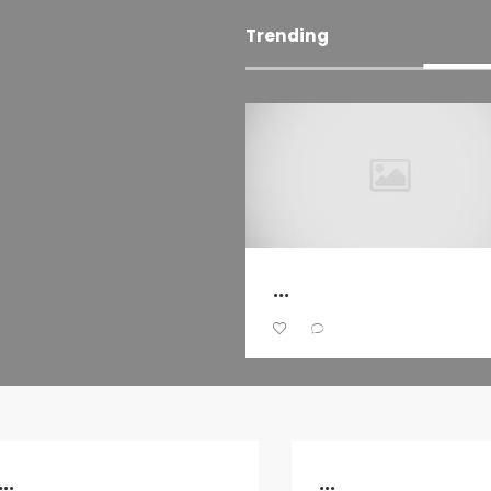
Trending
...
...
...