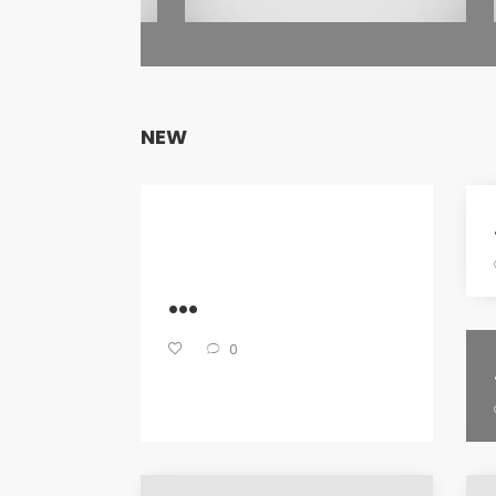
NEW
...
0