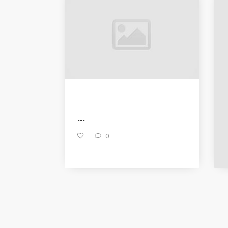
...
0