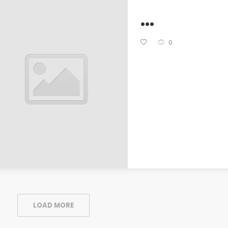
...
0
LOAD MORE