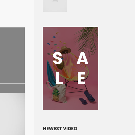
S
A
L
E
NEWEST VIDEO