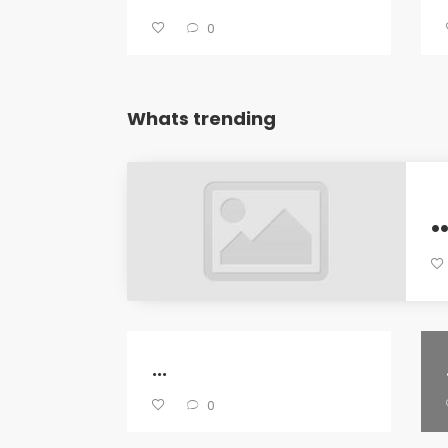
0
Whats trending
.
...
0