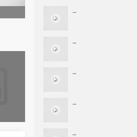
...
...
...
...
...