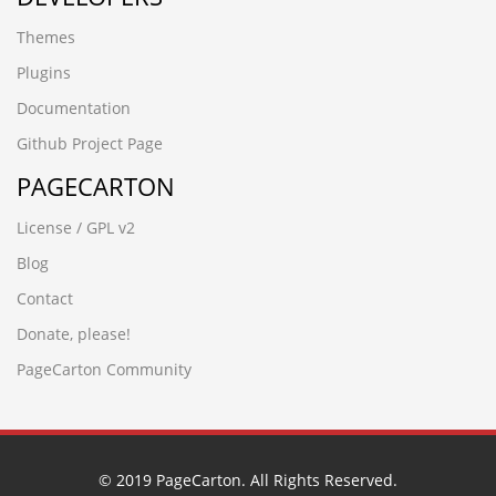
bb7pgort.crowdcine.cn
Themes
zn34hmh7.www.aohua56.cn
tucpad17.www.ctcarbide.cn
Plugins
qqqqqwwwwweeeee11111
Documentation
█广州滨江鱼苗场13680862592彭先生 品种齐全 优质鱼苗█
包送货上门i041gi5p
Github Project Page
www.bnbbox.cn
PAGECARTON
█河源黎咀鱼苗场13680862592彭先生 品种齐全 优质鱼苗█
包送货上门la4g3yrh
License / GPL v2
█肇庆永丰鱼苗场13680862592彭先生 品种齐全 优质鱼苗█
包送货上门w6blzg48
Blog
5qanbj5p.www.dongguand.cn
Contact
zjpg5prb.www.xinbaide.cn
www.woyaogz.cn
Donate, please!
qbxvxsjj.www.hengwe.cn
PageCarton Community
www.wodw.cn
(seleCT/**_**/(cASE/**_**/WHeN/**_**/(3677=8130)/**_*
█肇庆永丰鱼苗场13680862592彭先生 品种齐全 优质鱼苗█
包送货上门w6blzg48
78w1do3a.jiaxinwuye.cn
© 2019 PageCarton. All Rights Reserved.