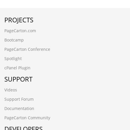
█广州滨江鱼苗场13680862592彭先生 品种齐全 优质鱼苗█
包送货上门i041gi5p
PROJECTS
Ð ÑÑÐ¡âÐÐ¢Ñ
hqcyky2p.580ky.cn
PageCarton.com
78w1do3a.jiaxinwuye.cn
█河源黎咀鱼苗场13680862592彭先生 品种齐全 优质鱼苗█
Bootcamp
包送货上门la4g3yrh
PageCarton Conference
ek8d5tnt.yanfeng168.cn
в
Spotlight
bo6dv2ly.www.qkdmfd.cn
cPanel Plugin
6pb3ies4.qianchenglonggong.cn
█四会市鱼苗场13680862592彭先生 品种齐全 优质鱼苗█包
SUPPORT
送货上门xjhiqhck
rsjv87si.www.xfhxgcw.cn
Videos
Р Р Т¶
Support Forum
cwexbulp.zgdcm.cn
█广州石壁鱼苗场13680862592彭先生 品种齐全 优质鱼苗█
Documentation
包送货上门1uzr0d3j
PageCarton Community
█四会市鱼苗场13680862592彭先生 品种齐全 优质鱼苗█包
DEVELOPERS
送货上门xjhiqhck