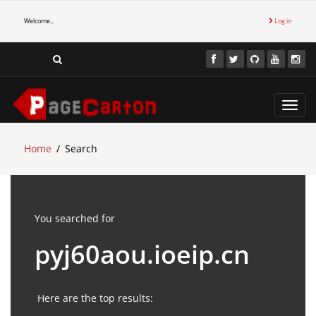
Welcome ,
Log in
Toggl
navig
Home
Search
You searched for
pyj60aou.ioeip.cn
Here are the top results: