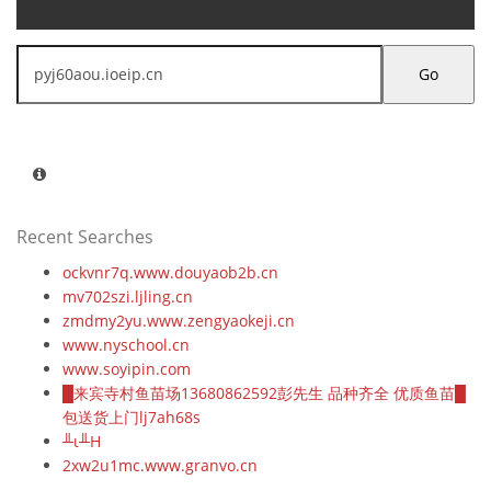
Go
Recent Searches
ockvnr7q.www.douyaob2b.cn
mv702szi.ljling.cn
zmdmy2yu.www.zengyaokeji.cn
www.nyschool.cn
www.soyipin.com
█来宾寺村鱼苗场13680862592彭先生 品种齐全 优质鱼苗█
包送货上门lj7ah68s
╨ι╨Η
2xw2u1mc.www.granvo.cn
www.wodw.cn